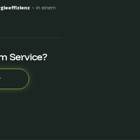
gieeffizienz
– in einem
em Service?
T