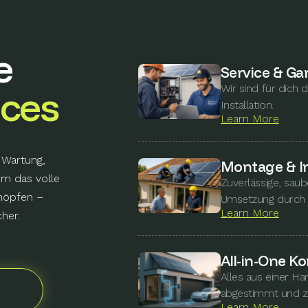
e
Service & Ga
Wir sind für dich 
ices
Installation.
Learn More
 Wartung,
Montage & In
um das volle
Zuverlässige, sau
chöpfen –
Umsetzung durch 
Learn More
cher.
All-in-One K
Alles aus einer Ha
abgestimmt und zu
Learn More