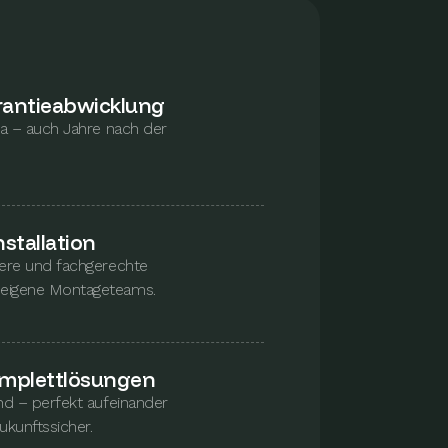
rantieabwicklung
da – auch Jahre nach der
stallation
bere und fachgerechte
eigene Montageteams.
omplettlösungen
nd – perfekt aufeinander
kunftssicher.