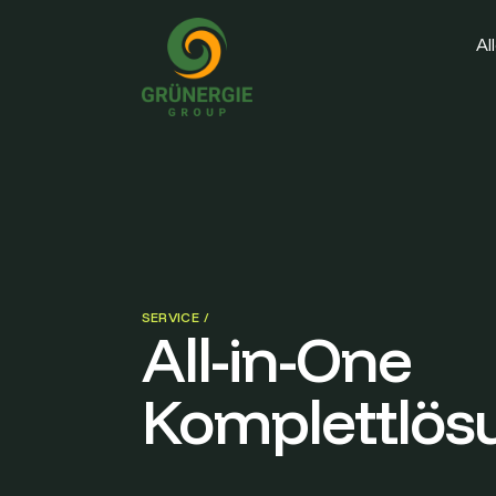
Al
SERVICE /
All-in-One
Komplettlös