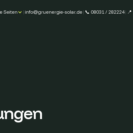
le Seiten
|
info@gruenergie-solar.de
|
📞 08031 / 282224
|
📍
ungen