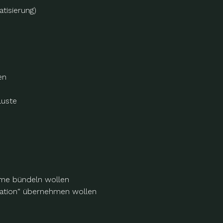
isierung)
en
luste
ärme bündeln wollen
nation“ übernehmen wollen