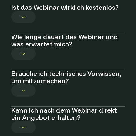
Ist das Webinar wirklich kostenlos?
Ja – die Teilnahme ist 100 % kostenlos und
Wie lange dauert das Webinar und
unverbindlich. Es dient ausschließlich der
was erwartet mich?
Aufklärung und Entscheidungshilfe für
Eigenheimbesitzer.
Das Webinar dauert ca. 45 Minuten. Sie erhalten
Brauche ich technisches Vorwissen,
einen Überblick über aktuelle Photovoltaik-
um mitzumachen?
Lösungen, Förderungen, Beispiel-Projekte und die
8 Schritte zur eigenen Anlage.
Nein – alles wird einfach, verständlich und auf
Kann ich nach dem Webinar direkt
Augenhöhe erklärt. Auch für absolute PV-
ein Angebot erhalten?
Einsteiger geeignet.