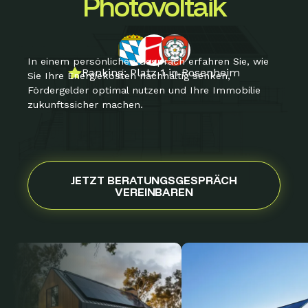
Photovoltaik
In einem persönlichen Gespräch erfahren Sie, wie
Ranking: Platz 1 in Rosenheim
Sie Ihre Energiekosten nachhaltig senken,
Fördergelder optimal nutzen und Ihre Immobilie
zukunftssicher machen.
JETZT BERATUNGSGESPRÄCH
VEREINBAREN